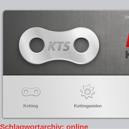
S
Ketting
Kettingwielen
Schlagwortarchiv: online