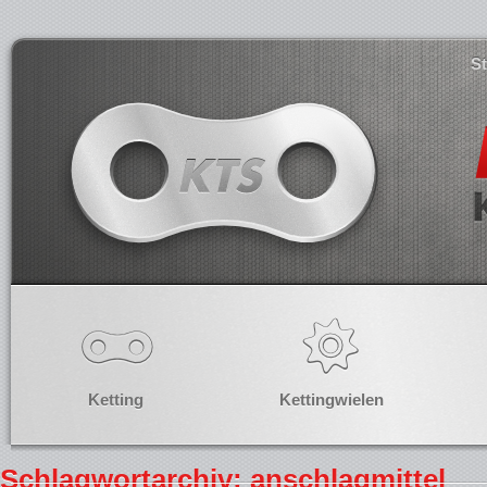
S
Ketting
Kettingwielen
Schlagwortarchiv: anschlagmittel