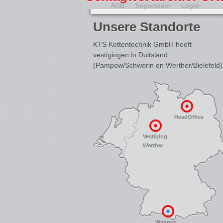
AGB
Impressum
Login
Unsere Standorte
KTS Kettentechnik GmbH heeft
vestigingen in Duitsland
(Pampow/Schwerin en Werther/Bielefeld)
HeadOffice
Vestiging
Werther
Wangen