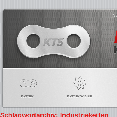
S
Ketting
Kettingwielen
Schlagwortarchiv: Industrieketten