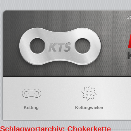
S
Ketting
Kettingwielen
Schlagwortarchiv: Chokerkette