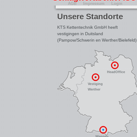
AGB
Impressum
Login
Unsere Standorte
KTS Kettentechnik GmbH heeft
vestigingen in Duitsland
(Pampow/Schwerin en Werther/Bielefeld)
HeadOffice
Vestiging
Werther
Wangen