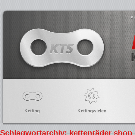
S
Ketting
Kettingwielen
Schlagwortarchiv: kettenräder shop