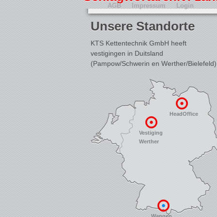
AGB
Impressum
Login
Unsere Standorte
KTS Kettentechnik GmbH heeft
vestigingen in Duitsland
(Pampow/Schwerin en Werther/Bielefeld)
HeadOffice
Vestiging
Werther
Wangen