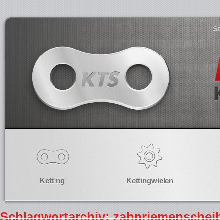
S
Ketting
Kettingwielen
Schlagwortarchiv: zahnriemenschei