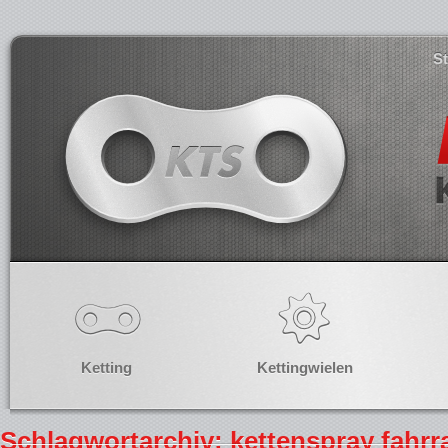
S
Ketting
Kettingwielen
Schlagwortarchiv: kettenspray fahrr