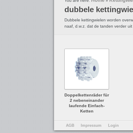
Home
Kettingwie
You are here:
»
dubbele kettingwie
Dubbele kettingwielen worden overw
naaf, d.w.z. dat de tanden verder u
Doppelkettenräder für
2 nebeneinander
laufende Einfach-
Ketten
AGB
Impressum
Login