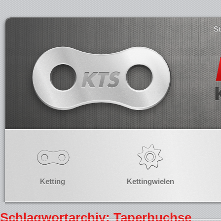
S
Ketting
Kettingwielen
Schlagwortarchiv: Taperbuchse