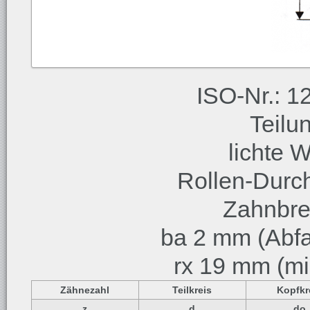
ISO-Nr.: 12
Teilu
lichte 
Rollen-Durc
Zahnbre
ba 2 mm (Abfa
rx 19 mm (mi
Zähnezahl
Teilkreis
Kopfkr
z
d
do