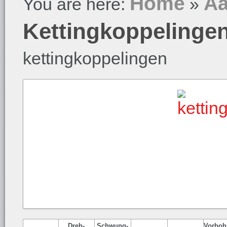
Home
Aa
You are here:
»
Kettingkoppelinge
kettingkoppelingen
Dreh-
Schwung-
Vorboh