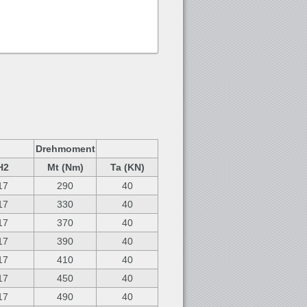
Drehmoment
H2
Mt (Nm)
Ta (KN)
17
290
40
17
330
40
17
370
40
17
390
40
17
410
40
17
450
40
17
490
40