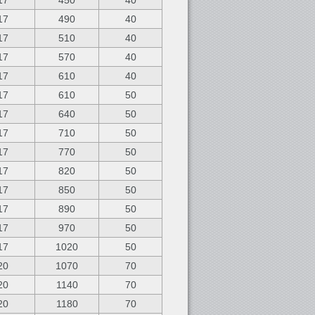
17
450
40
17
490
40
17
510
40
17
570
40
17
610
40
17
610
50
17
640
50
17
710
50
17
770
50
17
820
50
17
850
50
17
890
50
17
970
50
17
1020
50
20
1070
70
20
1140
70
20
1180
70