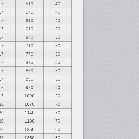
17
510
40
17
570
40
17
610
40
17
610
50
17
640
50
17
710
50
17
770
50
17
820
50
17
850
50
17
890
50
17
970
50
17
1020
50
20
1070
70
20
1140
70
20
1180
70
20
1250
60
20
1350
60