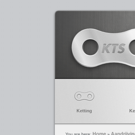
Ketting
Ke
Home
Aandrijvi
You are here:
»