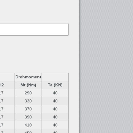
Drehmoment
H2
Mt (Nm)
Ta (KN)
17
290
40
17
330
40
17
370
40
17
390
40
17
410
40