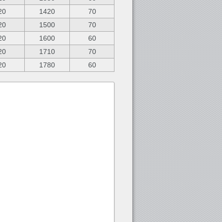
20
1420
70
20
1500
70
20
1600
60
20
1710
70
20
1780
60