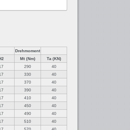
Drehmoment
H2
Mt (Nm)
Ta (KN)
17
290
40
17
330
40
17
370
40
17
390
40
17
410
40
17
450
40
17
490
40
17
510
40
17
570
40