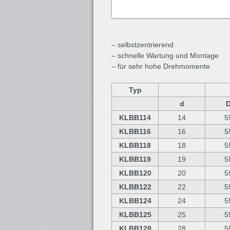
– selbstzentrierend
– schnelle Wartung und Montage
– für sehr hohe Drehmomente
Typ
d
KLBB114
14
5
KLBB116
16
5
KLBB118
18
5
KLBB119
19
5
KLBB120
20
5
KLBB122
22
5
KLBB124
24
5
KLBB125
25
5
KLBB128
28
5