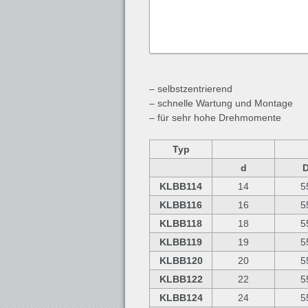
– selbstzentrierend
– schnelle Wartung und Montage
– für sehr hohe Drehmomente
Typ
d
KLBB114
14
5
KLBB116
16
5
KLBB118
18
5
KLBB119
19
5
KLBB120
20
5
KLBB122
22
5
KLBB124
24
5