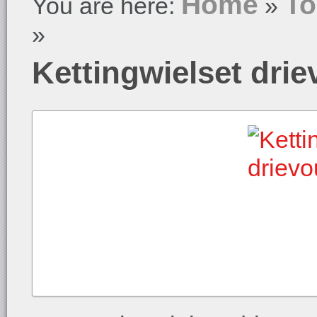
Home
To
You are here:
»
»
Kettingwielset dri