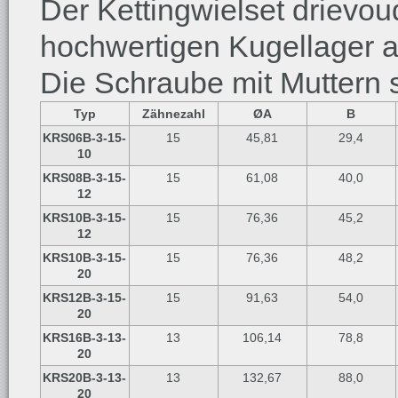
Der Kettingwielset drievou
hochwertigen Kugellager a
Die Schraube mit Muttern s
Typ
Zähnezahl
ØA
B
KRS06B-3-15-
15
45,81
29,4
10
KRS08B-3-15-
15
61,08
40,0
12
KRS10B-3-15-
15
76,36
45,2
12
KRS10B-3-15-
15
76,36
48,2
20
KRS12B-3-15-
15
91,63
54,0
20
KRS16B-3-13-
13
106,14
78,8
20
KRS20B-3-13-
13
132,67
88,0
20