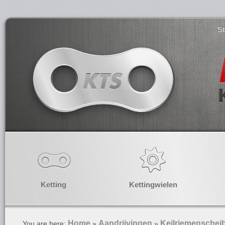
S
Ketting
Kettingwielen
Home
Aandrijvingen
Keilriemenschei
You are here:
»
»