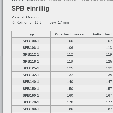
SPB einrillig
Material: Grauguß
für Keilriemen 16,3 mm bzw. 17 mm
Typ
Wirkdurchmesser
Außendurc
SPB100-1
100
107
SPB106-1
106
113
SPB112-1
112
119
SPB118-1
118
125
SPB125-1
125
132
SPB132-1
132
139
SPB140-1
140
147
SPB150-1
150
157
SPB160-1
160
167
SPB170-1
170
177
SPB180-1
180
187