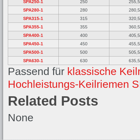
SPA250-1
250
255,
SPA280-1
280
280,
SPA315-1
315
320,
SPA355-1
355
360,
SPA400-1
400
405,
SPA450-1
450
455,
SPA500-1
500
505,
SPA630-1
630
635,
Passend für
klassische Kei
Hochleistungs-Keilriemen 
Related Posts
None