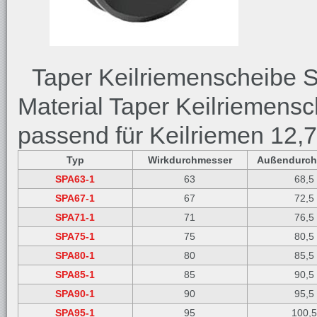
Taper Keilriemenscheibe SP
Material Taper Keilriemensc
passend für Keilriemen 12
Typ
Wirkdurchmesser
Außendurch
SPA63-1
63
68,5
SPA67-1
67
72,5
SPA71-1
71
76,5
SPA75-1
75
80,5
SPA80-1
80
85,5
SPA85-1
85
90,5
SPA90-1
90
95,5
SPA95-1
95
100,