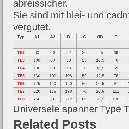
abreissicher.
Sie sind mit blei- und cad
vergütet.
Typ
A1
A2
B
C
ØD
E
TE2
80
60
52
20
8,5
38
TE3
100
80
63
25
10,5
48
TE4
100
80
78
30
10,5
59
TE5
130
100
108
50
12,5
76
TE6
175
140
140
60
20,5
97
TE7
220
175
198
70
20,5
112
TE8
250
200
212
80
20,5
130
Universele spanner Type 
Related Posts