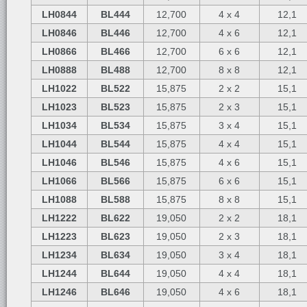
LH0844
BL444
12,700
4 x 4
12,1
LH0846
BL446
12,700
4 x 6
12,1
LH0866
BL466
12,700
6 x 6
12,1
LH0888
BL488
12,700
8 x 8
12,1
LH1022
BL522
15,875
2 x 2
15,1
LH1023
BL523
15,875
2 x 3
15,1
LH1034
BL534
15,875
3 x 4
15,1
LH1044
BL544
15,875
4 x 4
15,1
LH1046
BL546
15,875
4 x 6
15,1
LH1066
BL566
15,875
6 x 6
15,1
LH1088
BL588
15,875
8 x 8
15,1
LH1222
BL622
19,050
2 x 2
18,1
LH1223
BL623
19,050
2 x 3
18,1
LH1234
BL634
19,050
3 x 4
18,1
LH1244
BL644
19,050
4 x 4
18,1
LH1246
BL646
19,050
4 x 6
18,1