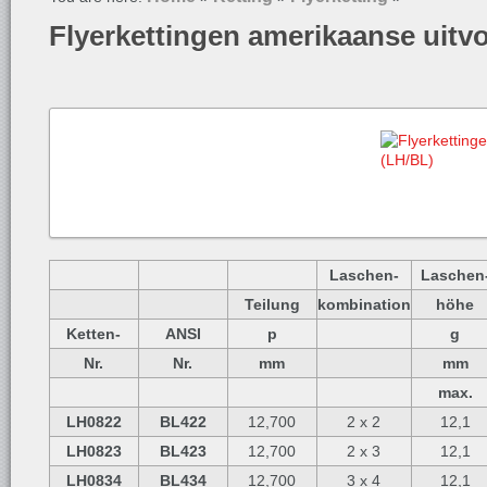
Flyerkettingen amerikaanse uitv
Laschen-
Laschen
Teilung
kombination
höhe
Ketten-
ANSI
p
g
Nr.
Nr.
mm
mm
max.
LH0822
BL422
12,700
2 x 2
12,1
LH0823
BL423
12,700
2 x 3
12,1
LH0834
BL434
12,700
3 x 4
12,1