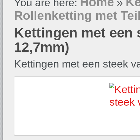
Home
Ke
You are here:
»
Rollenketting met Tei
Kettingen met een s
12,7mm)
Kettingen met een steek v