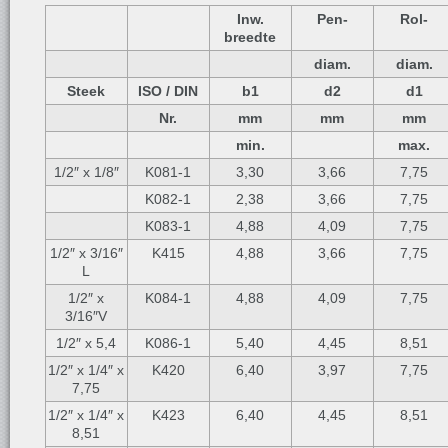
Inw.
Pen-
Rol-
breedte
diam.
diam.
Steek
ISO / DIN
b1
d2
d1
Nr.
mm
mm
mm
min.
max.
1/2″ x 1/8″
K081-1
3,30
3,66
7,75
K082-1
2,38
3,66
7,75
K083-1
4,88
4,09
7,75
1/2″ x 3/16″
K415
4,88
3,66
7,75
L
1/2″ x
K084-1
4,88
4,09
7,75
3/16″V
1/2″ x 5,4
K086-1
5,40
4,45
8,51
1/2″ x 1/4″ x
K420
6,40
3,97
7,75
7,75
1/2″ x 1/4″ x
K423
6,40
4,45
8,51
8,51