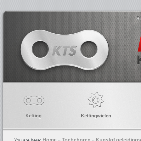
S
Ketting
Kettingwielen
Home
Toebehoren
Kunstof geleidings
You are here:
»
»