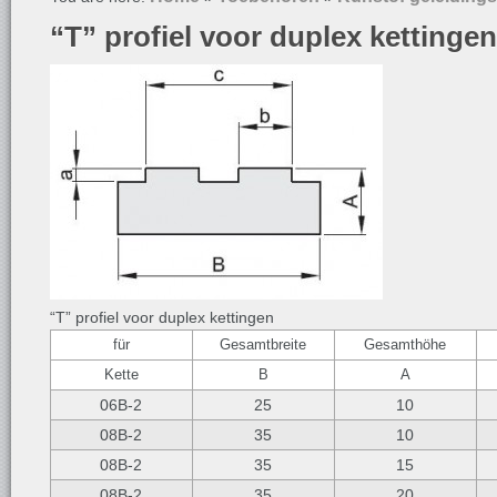
“T” profiel voor duplex kettingen
“T” profiel voor duplex kettingen
für
Gesamtbreite
Gesamthöhe
Kette
B
A
06B-2
25
10
08B-2
35
10
08B-2
35
15
08B-2
35
20