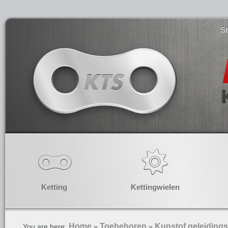
S
Ketting
Kettingwielen
Home
Toebehoren
Kunstof geleidings
You are here:
»
»