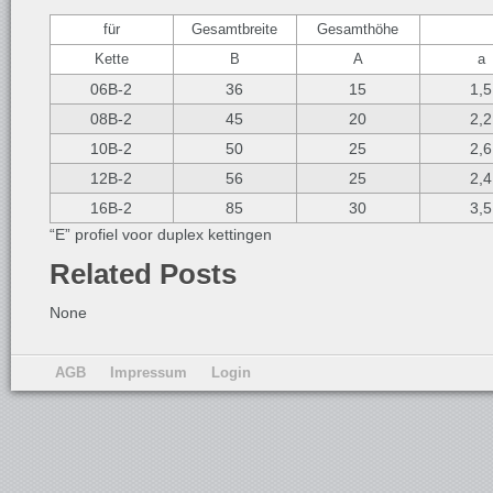
für
Gesamtbreite
Gesamthöhe
Kette
B
A
a
06B-2
36
15
1,5
08B-2
45
20
2,2
10B-2
50
25
2,6
12B-2
56
25
2,4
16B-2
85
30
3,5
“E” profiel voor duplex kettingen
Related Posts
None
AGB
Impressum
Login