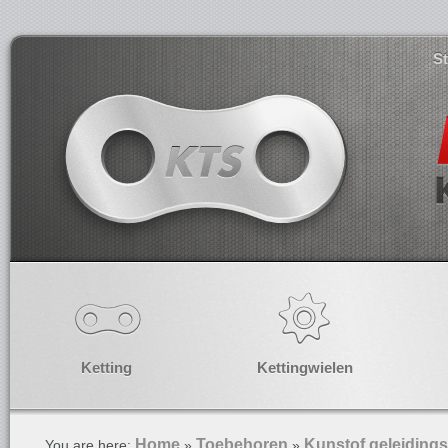
S
Ketting
Kettingwielen
Home
Toebehoren
Kunstof geleidings
You are here:
»
»