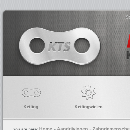
S
Ketting
Kettingwielen
Home
Aandrijvingen
Zahnriemensche
You are here:
»
»