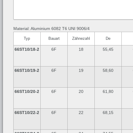
Material: Aluminium 6082 T6 UNI 9006/4
Typ
Bauart
Zähnezahl
De
66ST10/18-2
6F
18
55,45
66ST10/19-2
6F
19
58,60
66ST10/20-2
6F
20
61,80
66ST10/22-2
6F
22
68,15