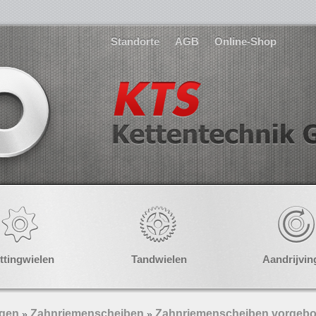
Standorte
AGB
Online-Shop
ttingwielen
Tandwielen
Aandrijvin
ngen
Zahnriemenscheiben
Zahnriemenscheiben vorgebo
»
»