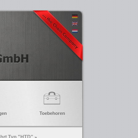
gen
Toebehoren
hrt Typ "HTD"
»