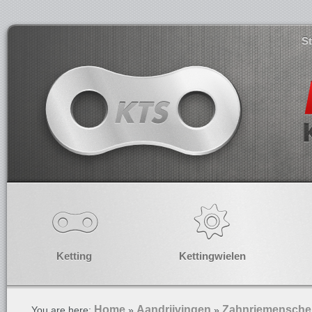
S
Ketting
Kettingwielen
Home
Aandrijvingen
Zahnriemensche
You are here:
»
»