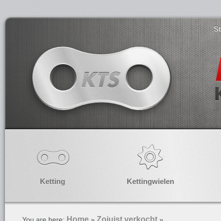
S
Ketting
Kettingwielen
Home
Zojuist verkocht
You are here:
»
»