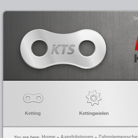
S
Ketting
Kettingwielen
Home
Aandrijvingen
Zahnriemensche
You are here:
»
»