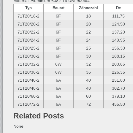
Material: Aluminium 6082 T6 UNI 9006/4
Typ
Bauart
Zähnezahl
De
71T20/18-2
6F
18
111,75
71T20/20-2
6F
20
124,50
71T20/22-2
6F
22
137,20
71T20/24-2
6F
24
149,95
71T20/25-2
6F
25
156,30
71T20/30-2
6F
30
188,15
71T20/32-2
6W
32
200,85
71T20/36-2
6W
36
226,35
71T20/40-2
6A
40
251,80
71T20/48-2
6A
48
302,70
71T20/60-2
6A
60
379,10
71T20/72-2
6A
72
455,50
Related Posts
None