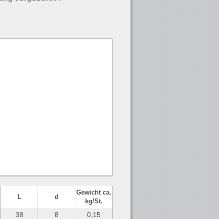
Gewicht ca.
L
d
kg/St.
38
8
0,15