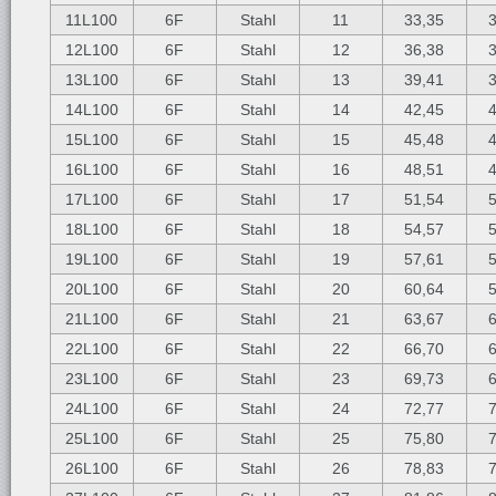
11L100
6F
Stahl
11
33,35
12L100
6F
Stahl
12
36,38
13L100
6F
Stahl
13
39,41
14L100
6F
Stahl
14
42,45
15L100
6F
Stahl
15
45,48
16L100
6F
Stahl
16
48,51
17L100
6F
Stahl
17
51,54
18L100
6F
Stahl
18
54,57
19L100
6F
Stahl
19
57,61
20L100
6F
Stahl
20
60,64
21L100
6F
Stahl
21
63,67
22L100
6F
Stahl
22
66,70
23L100
6F
Stahl
23
69,73
24L100
6F
Stahl
24
72,77
25L100
6F
Stahl
25
75,80
26L100
6F
Stahl
26
78,83