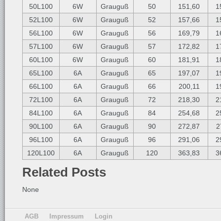
50L100
6W
Grauguß
50
151,60
1
52L100
6W
Grauguß
52
157,66
1
56L100
6W
Grauguß
56
169,79
1
57L100
6W
Grauguß
57
172,82
1
60L100
6W
Grauguß
60
181,91
1
65L100
6A
Grauguß
65
197,07
1
66L100
6A
Grauguß
66
200,11
1
72L100
6A
Grauguß
72
218,30
2
84L100
6A
Grauguß
84
254,68
2
90L100
6A
Grauguß
90
272,87
2
96L100
6A
Grauguß
96
291,06
2
120L100
6A
Grauguß
120
363,83
3
Related Posts
None
AGB
Impressum
Login