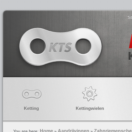
S
Ketting
Kettingwielen
Home
Aandrijvingen
Zahnriemensche
You are here:
»
»