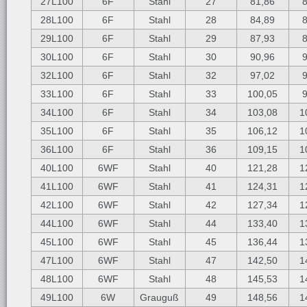
27L100
6F
Stahl
27
81,86
28L100
6F
Stahl
28
84,89
29L100
6F
Stahl
29
87,93
30L100
6F
Stahl
30
90,96
32L100
6F
Stahl
32
97,02
33L100
6F
Stahl
33
100,05
34L100
6F
Stahl
34
103,08
1
35L100
6F
Stahl
35
106,12
1
36L100
6F
Stahl
36
109,15
1
40L100
6WF
Stahl
40
121,28
1
41L100
6WF
Stahl
41
124,31
1
42L100
6WF
Stahl
42
127,34
1
44L100
6WF
Stahl
44
133,40
1
45L100
6WF
Stahl
45
136,44
1
47L100
6WF
Stahl
47
142,50
1
48L100
6WF
Stahl
48
145,53
1
49L100
6W
Grauguß
49
148,56
1