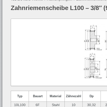
Zahnriemenscheibe L100 – 3/8″ 
Typ
Bauart
Material
Zähnezahl
Dp
10L100
6F
Stahl
10
30,32