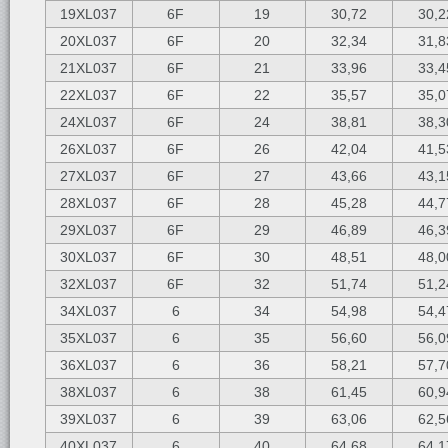
19XL037
6F
19
30,72
30,2
20XL037
6F
20
32,34
31,8
21XL037
6F
21
33,96
33,4
22XL037
6F
22
35,57
35,0
24XL037
6F
24
38,81
38,3
26XL037
6F
26
42,04
41,5
27XL037
6F
27
43,66
43,1
28XL037
6F
28
45,28
44,7
29XL037
6F
29
46,89
46,3
30XL037
6F
30
48,51
48,0
32XL037
6F
32
51,74
51,2
34XL037
6
34
54,98
54,4
35XL037
6
35
56,60
56,0
36XL037
6
36
58,21
57,7
38XL037
6
38
61,45
60,9
39XL037
6
39
63,06
62,5
40XL037
6
40
64,68
64,1