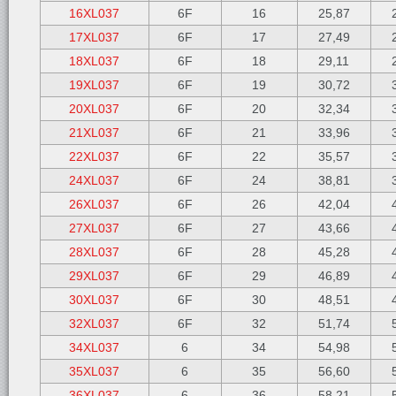
16XL037
6F
16
25,87
17XL037
6F
17
27,49
18XL037
6F
18
29,11
19XL037
6F
19
30,72
20XL037
6F
20
32,34
21XL037
6F
21
33,96
22XL037
6F
22
35,57
24XL037
6F
24
38,81
26XL037
6F
26
42,04
27XL037
6F
27
43,66
28XL037
6F
28
45,28
29XL037
6F
29
46,89
30XL037
6F
30
48,51
32XL037
6F
32
51,74
34XL037
6
34
54,98
35XL037
6
35
56,60
36XL037
6
36
58,21