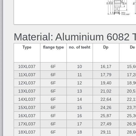
Material: Aluminium 6082 
Type
flange type
no. of teeht
Dp
De
10XL037
6F
10
16,17
15,6
11XL037
6F
11
17,79
17,2
12XL037
6F
12
19,40
18,9
13XL037
6F
13
21,02
20,5
14XL037
6F
14
22,64
22,1
15XL037
6F
15
24,26
23,7
16XL037
6F
16
25,87
25,3
17XL037
6F
17
27,49
26,9
18XL037
6F
18
29,11
28,6