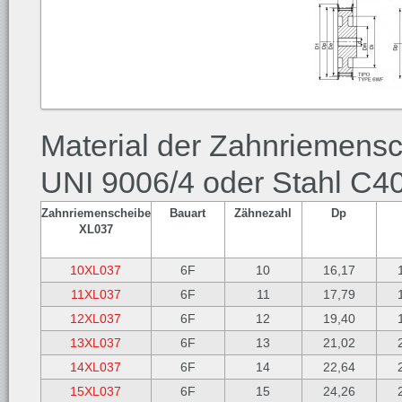
Material der Zahnriemens
UNI 9006/4 oder Stahl C40 
Zahnriemenscheibe
Bauart
Zähnezahl
Dp
XL037
10XL037
6F
10
16,17
11XL037
6F
11
17,79
12XL037
6F
12
19,40
13XL037
6F
13
21,02
14XL037
6F
14
22,64
15XL037
6F
15
24,26