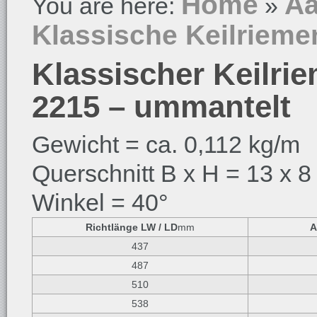
Home
Aa
You are here:
»
Klassische Keilrieme
Klassischer Keilrie
2215 – ummantelt
Gewicht = ca. 0,112 kg/m
Querschnitt B x H = 13 x 8
Winkel = 40°
Richtlänge LW / LD
mm
A
437
487
510
538