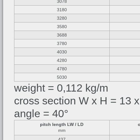
3078
3180
3280
3580
3688
3780
4030
4280
4780
5030
weight = 0,112 kg/m
cross section W x H = 13 x
angle = 40°
pitch length LW / LD
mm
437