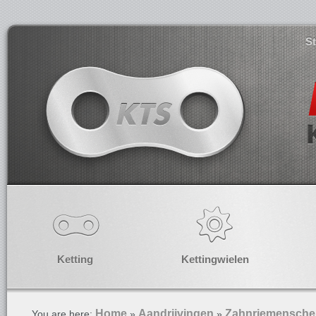
S
Ketting
Kettingwielen
Home
Aandrijvingen
Zahnriemensche
You are here:
»
»