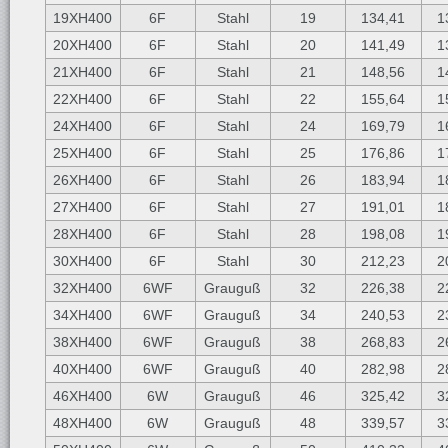
19XH400
6F
Stahl
19
134,41
1
20XH400
6F
Stahl
20
141,49
1
21XH400
6F
Stahl
21
148,56
1
22XH400
6F
Stahl
22
155,64
1
24XH400
6F
Stahl
24
169,79
1
25XH400
6F
Stahl
25
176,86
1
26XH400
6F
Stahl
26
183,94
1
27XH400
6F
Stahl
27
191,01
1
28XH400
6F
Stahl
28
198,08
1
30XH400
6F
Stahl
30
212,23
2
32XH400
6WF
Grauguß
32
226,38
2
34XH400
6WF
Grauguß
34
240,53
2
38XH400
6WF
Grauguß
38
268,83
2
40XH400
6WF
Grauguß
40
282,98
2
46XH400
6W
Grauguß
46
325,42
3
48XH400
6W
Grauguß
48
339,57
3