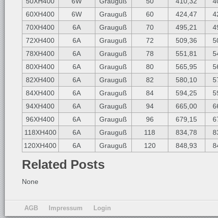
50XH400
6W
Grauguß
50
410,32
4
60XH400
6W
Grauguß
60
424,47
4
70XH400
6A
Grauguß
70
495,21
4
72XH400
6A
Grauguß
72
509,36
5
78XH400
6A
Grauguß
78
551,81
5
80XH400
6A
Grauguß
80
565,95
5
82XH400
6A
Grauguß
82
580,10
5
84XH400
6A
Grauguß
84
594,25
5
94XH400
6A
Grauguß
94
665,00
6
96XH400
6A
Grauguß
96
679,15
6
118XH400
6A
Grauguß
118
834,78
8
120XH400
6A
Grauguß
120
848,93
8
Related Posts
None
AGB
Impressum
Login