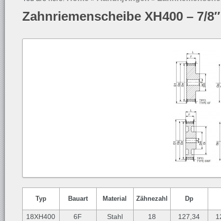
Zahnriemenscheibe XH400 – 7/8″
Typ
Bauart
Material
Zähnezahl
Dp
18XH400
6F
Stahl
18
127,34
1