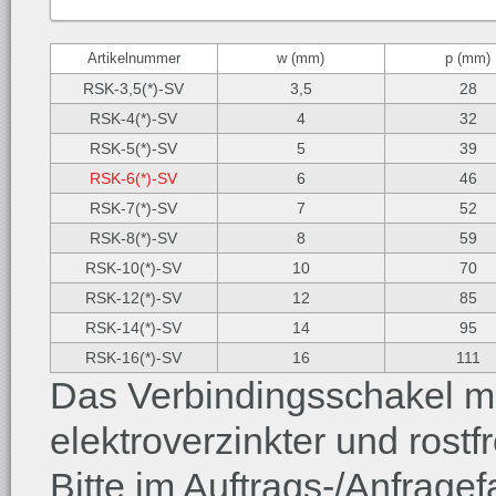
Artikelnummer
w (mm)
p (mm)
RSK-3,5(*)-SV
3,5
28
RSK-4(*)-SV
4
32
RSK-5(*)-SV
5
39
RSK-6(*)-SV
6
46
RSK-7(*)-SV
7
52
RSK-8(*)-SV
8
59
RSK-10(*)-SV
10
70
RSK-12(*)-SV
12
85
RSK-14(*)-SV
14
95
RSK-16(*)-SV
16
111
Das Verbindingsschakel met
elektroverzinkter und rost
Bitte im Auftrags-/Anfragefa