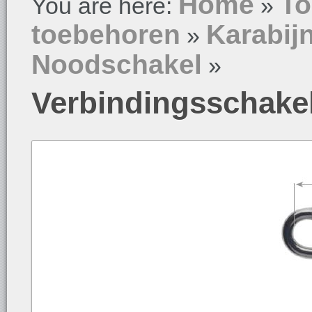
Home
To
You are here:
»
toebehoren
Karabijn
»
Noodschakel
»
Verbindingsschake