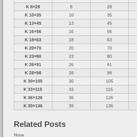
K 8×28
8
28
K 10×35
10
35
K 13×45
13
45
K 16×56
16
56
K 18×63
18
63
K 20×70
20
70
K 23×80
23
80
K 26×91
26
91
K 28×98
28
98
K 30×105
30
105
K 33×115
33
115
K 36×126
36
126
K 39×136
39
136
Related Posts
None