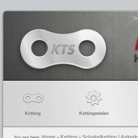
S
Ketting
Kettingwielen
Home
Ketting
Schakelketting / Ankerk
You are here:
»
»