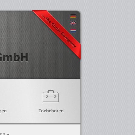
gen
Toebehoren
ben
»