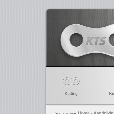
Ketting
Ke
Home
Aandrijvi
You are here:
»