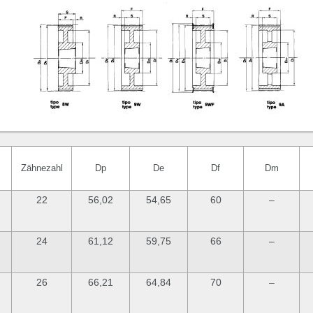
Zähnezahl
Dp
De
Df
Dm
22
56,02
54,65
60
–
24
61,12
59,75
66
–
26
66,21
64,84
70
–