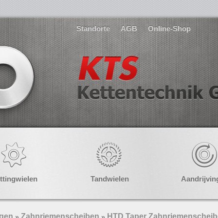
Standorte
AGB
Online-Shop
ttingwielen
Tandwielen
Aandrijvin
ngen
Zahnriemenscheiben
HTD Taper Zahnriemenschei
»
»