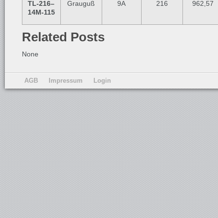
TL-216
–
Grauguß
9A
216
962,57
14M-115
Related Posts
None
AGB
Impressum
Login