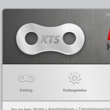
S
Ketting
Kettingwielen
Home
Aandrijvingen
Zahnriemensche
You are here:
»
»