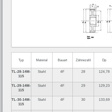
Typ
Material
Bauart
Zähnezahl
Dp
TL-28-14M-
Stahl
4F
28
124,78
115
TL-29
-14M-
Stahl
4F
29
129,23
115
TL-30-
14M-
Stahl
4F
30
133,69
115