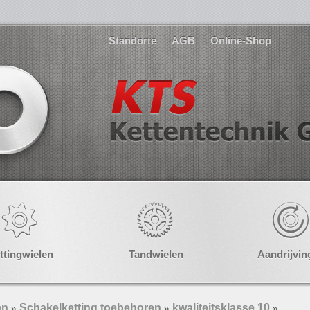
Standorte
AGB
Online-Shop
ttingwielen
Tandwielen
Aandrijvin
en
Schakelketting toebehoren
kwaliteitsklasse 10
»
»
»