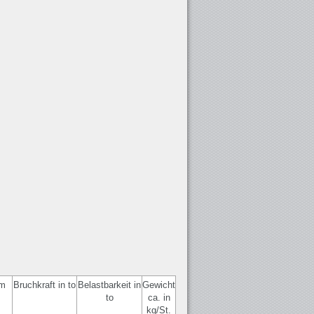
mm
Bruchkraft in to
Belastbarkeit in
Gewicht
to
ca. in
kg/St.