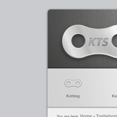
Ketting
Ke
Home
Toebehor
You are here:
»