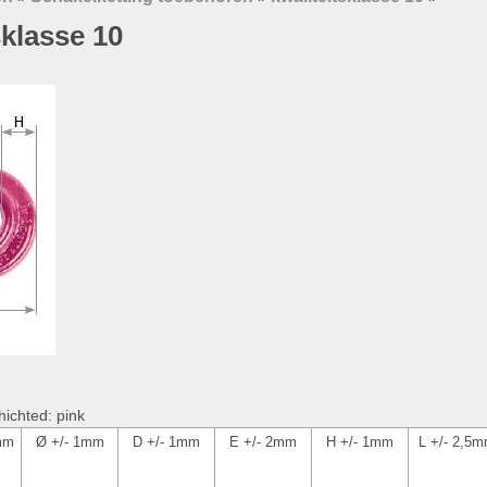
klasse 10
hichted: pink
mm
Ø +/- 1mm
D +/- 1mm
E +/- 2mm
H +/- 1mm
L +/- 2,5