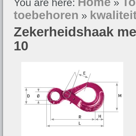
Home
To
You are here:
»
toebehoren
kwalitei
»
Zekerheidshaak met
10