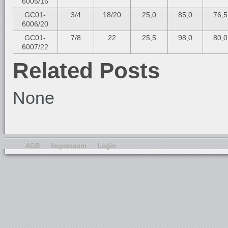
6005/16
GC01-
3/4
18/20
25,0
85,0
76,5
6006/20
GC01-
7/8
22
25,5
98,0
80,0
6007/22
Related Posts
None
AGB
Impressum
Login