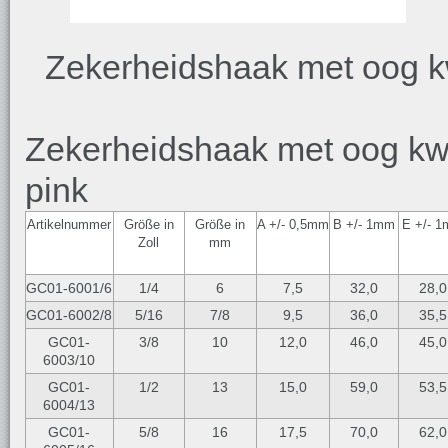
Zekerheidshaak met oog kw
Zekerheidshaak met oog kwal
pink
Artikelnummer
Größe in
Größe in
A +/- 0,5mm
B +/- 1mm
E +/- 
Zoll
mm
GC01-6001/6
1/4
6
7,5
32,0
28,0
GC01-6002/8
5/16
7/8
9,5
36,0
35,5
GC01-
3/8
10
12,0
46,0
45,0
6003/10
GC01-
1/2
13
15,0
59,0
53,5
6004/13
GC01-
5/8
16
17,5
70,0
62,0