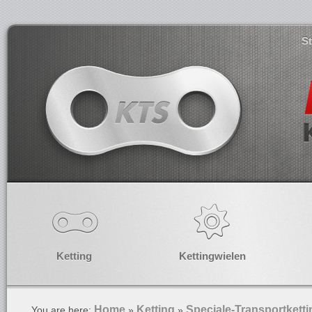
S
Ketting
Kettingwielen
Home
Ketting
Speciale-Transportkett
You are here:
»
»