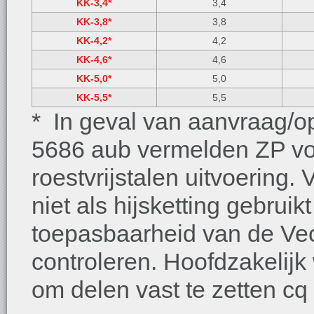
KK-3,4*
3,4
KK-3,8*
3,8
KK-4,2*
4,2
KK-4,6*
4,6
KK-5,0*
5,0
KK-5,5*
5,5
* In geval van aanvraag/o
5686 aub vermelden ZP vo
roestvrijstalen uitvoering
niet als hijsketting gebrui
toepasbaarheid van de Vec
controleren. Hoofdzakelij
om delen vast te zetten cq