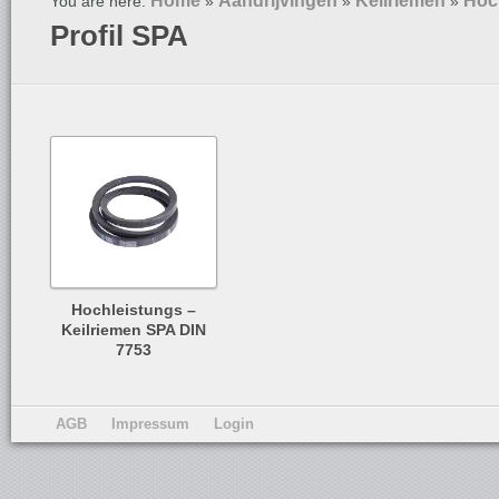
Home
Aandrijvingen
Keilriemen
Hoc
You are here:
»
»
»
Profil SPA
Hochleistungs –
Keilriemen SPA DIN
7753
AGB
Impressum
Login