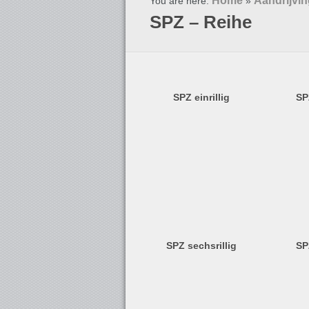
Home
Aandrijvi
You are here:
»
SPZ – Reihe
SPZ einrillig
SPZ
SPZ sechsrillig
SPZ