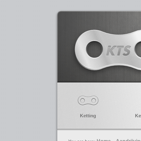
Ketting
Ke