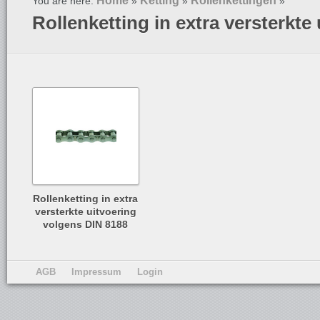
Home
Ketting
Rollenkettingen
You are here:
»
»
»
Rollenketting in extra versterkte
Rollenketting in extra
versterkte uitvoering
volgens DIN 8188
AGB
Impressum
Login