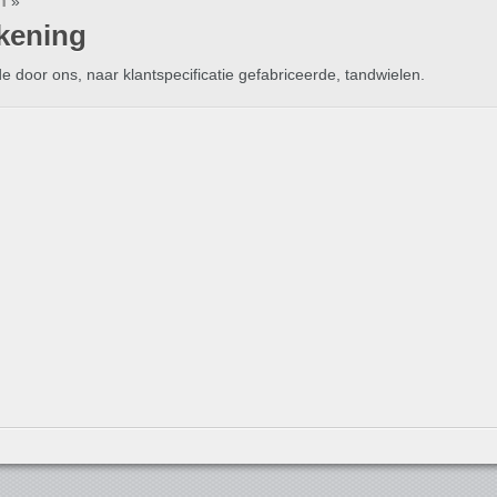
n
»
ekening
de door ons, naar klantspecificatie gefabriceerde, tandwielen.