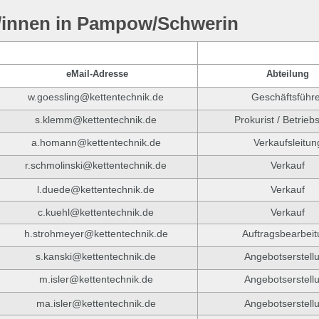
r/innen in Pampow/Schwerin
eMail-Adresse
Abteilung
w.goessling@kettentechnik.de
Geschäftsführ
s.klemm@kettentechnik.de
Prokurist / Betriebs
a.homann@kettentechnik.de
Verkaufsleitun
r.schmolinski@kettentechnik.de
Verkauf
l.duede@kettentechnik.de
Verkauf
c.kuehl@kettentechnik.de
Verkauf
h.strohmeyer@kettentechnik.de
Auftragsbearbei
s.kanski@kettentechnik.de
Angebotserstell
m.isler@kettentechnik.de
Angebotserstell
ma.isler@kettentechnik.de
Angebotserstell