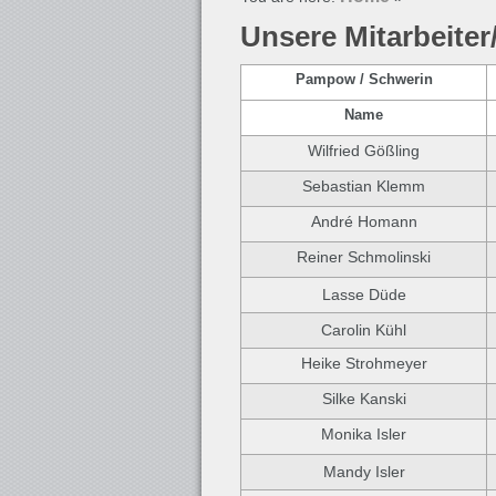
Unsere Mitarbeite
Pampow / Schwerin
Name
Wilfried Gößling
Sebastian Klemm
André Homann
Reiner Schmolinski
Lasse Düde
Carolin Kühl
Heike Strohmeyer
Silke Kanski
Monika Isler
Mandy Isler