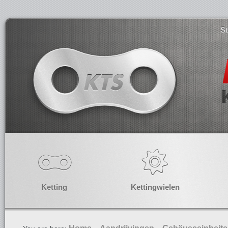
S
Ketting
Kettingwielen