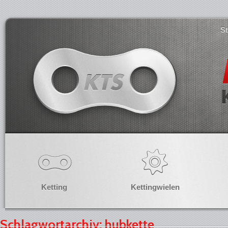
S
Ketting
Kettingwielen
Schlagwortarchiv: hubkette