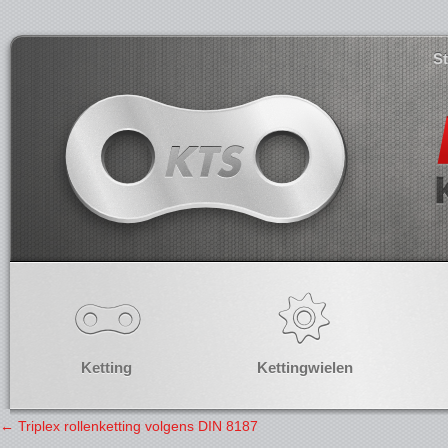
S
Ketting
Kettingwielen
←
Triplex rollenketting volgens DIN 8187